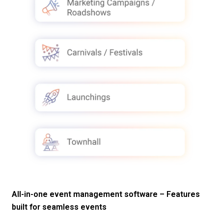
All-in-one event management software – Features
built for seamless events