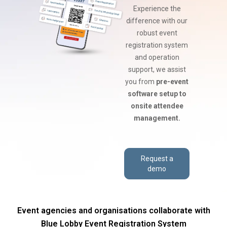
Experience the
difference with our
robust event
registration system
and operation
support, we assist
you from
pre-event
software setup to
onsite attendee
management.
Wer auf dem Handy
bk8 malaysia
Visit
Erlebe modernes
Besuche
Google
Modern online
Kalkulator
Met explosieve
Kipliefhebbers en
Laat de spanning
モバイ
Stap in de wereld
Met vernieuwde
Met 19 vaste
Laat je meevoeren
Voor liefhebbers
Met populaire titels
spielt, merkt schnell,
for a wide variety of
https://fairspin.at/
Glücksspiel auf
gaming platforms
actie en een
casinofans kunnen
oplopen terwijl je
van Rabbit Road,
actie en verbeterde
winlijnen, medium
naar de goddelijke
van tafelspellen
als Chaos Crew,
ob eine App wirklich
https://spinrollzcasino.at/
exciting online
Pay
Untung
.
offer new earning
ルでも
und entdecke ein
maximale winst van
Request a
hun hart ophalen in
speelt in Piggy Tap,
een spannend
features brengt Elk
volatiliteit en sticky
wereld van Zeus in
biedt deze
Dork Unit en RIP City
durchdacht ist:
casino games. The
demo
Die Seite bietet
opportunities. With
umfangreiches
60.000x biedt
Chicken Road, het
een multiplayer
crashspel waarin
Studios je de
redrops blijft Le
de vernieuwde
blackjackervaring
heeft Hacksaw
accepté
Öffnet sie direkt im
&
platform offers a
快適！
SpinDog
zahlreiche
https://fireinthehole.nl/
Angebot an Slots,
, players
nieuwste crashspel
casinospel waar
een konijn zich een
spannende wereld
Pharaoh draaien
versie van deze
een realistische
Gaming indruk
relevanten Bereich,
secure and user-
Spieloptionen und
Tischspielen und
https://piggytap.nl/
van 2025 waarin
can enjoy safe
een mijnbouw-
weg baant door
van Pirots 4
zolang jij durft. Je
legendarische slot.
simulatie met
gemaakt op het
Margin
ワンダ
speichert sie letzte
friendly experience,
schnelle
Live-Casino.
casino experiences,
een kip door een
thema met
gevaarlijke levels.
rechtstreeks naar
je begeleidt naar
Event agencies and organisations collaborate with
kunt direct
Ontgrendel epische
Choisissez un
soepele graphics en
Nederlandse
Aktionen sauber,
making it easy for
Auszahlungen. Sie
Genieße sichere
gevaarlijke kerker
spin virtual slots,
uitbreidbare rollen
Beleef dit unieke
het breken van de
het casino. Beleef
meespelen via
Google Pay
vermenigvuldigers
Blue Lobby Event Registration System
vloeiende
publiek. Fans